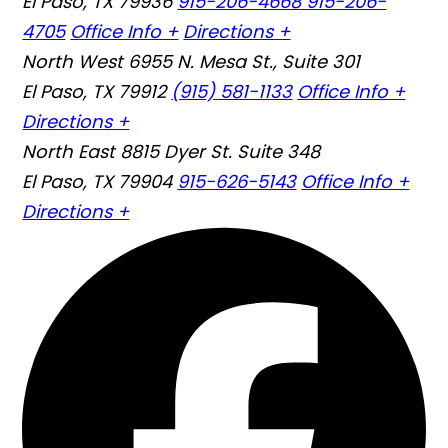
El Paso, TX 79936
915-206-4668
915-206-
4705
Office Info +
Directions +
North West
6955 N. Mesa St., Suite 301
El Paso, TX 79912
(915) 581-1133
Office Info +
Directions +
North East
8815 Dyer St. Suite 348
El Paso, TX 79904
915-626-5143
Office Info +
Directions +