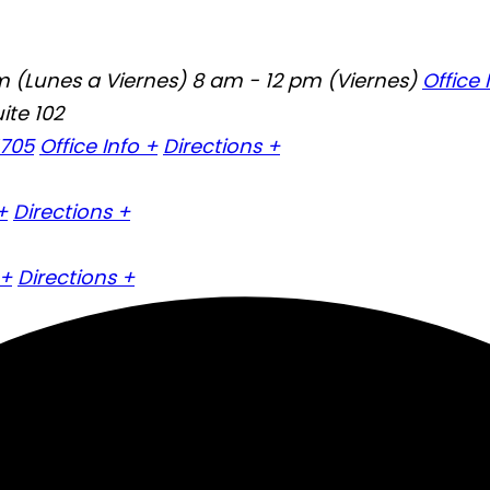
 (Lunes a Viernes) 8 am - 12 pm (Viernes)
Office 
ite 102
4705
Office Info +
Directions +
+
Directions +
 +
Directions +