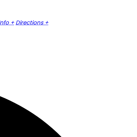
Info +
Directions +