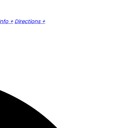
Info +
Directions +