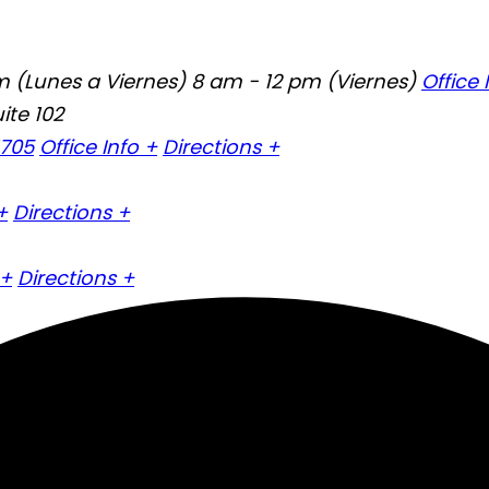
 (Lunes a Viernes) 8 am - 12 pm (Viernes)
Office 
ite 102
4705
Office Info +
Directions +
+
Directions +
 +
Directions +