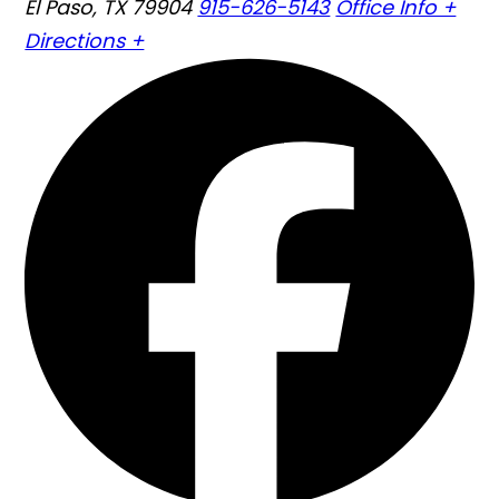
El Paso, TX 79904
915-626-5143
Office Info +
Directions +